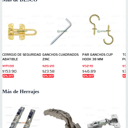
CERROJO DE SEGURIDAD
GANCHOS CUADRADOS
PAR GANCHOS CUP
TOP
ABATIBLE
ZINC
HOOK 38 MM
PU
$171.00
$26.20
$52.10
$3
$153.90
$23.58
$46.89
$3
10
% OFF
10
% OFF
10
% OFF
10
%
Más de Herrajes