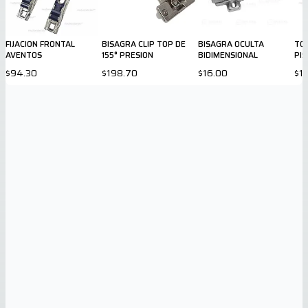
FIJACION FRONTAL
BISAGRA CLIP TOP DE
BISAGRA OCULTA
TO
AVENTOS
155° PRESION
BIDIMENSIONAL
PIS
$94.30
$198.70
$16.00
$1