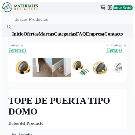
Iniciar Sesión
Inicio
Ofertas
Marcas
Categorias
FAQ
Empresa
Contacto
Categoría
Subcategoría
Ferretería
Herrajes
TOPE DE PUERTA TIPO
DOMO
Datos del Producto