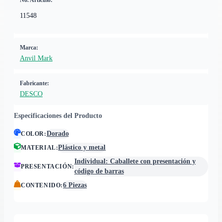
No. Artículo:
11548
Marca:
Anvil Mark
Fabricante:
DESCO
Especificaciones del Producto
Dorado
COLOR
:
Plástico y metal
MATERIAL
:
Individual: Caballete con presentación y
PRESENTACIÓN
:
código de barras
6 Piezas
CONTENIDO
: