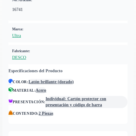
No. Artículo:
16741
Marca:
Ultra
Fabricante:
DESCO
Especificaciones del Producto
Latón brillante (dorado)
COLOR
:
Acero
MATERIAL
:
Individual: Cartón protector con
PRESENTACIÓN
:
presentación y código de barra
2 Piezas
CONTENIDO
: