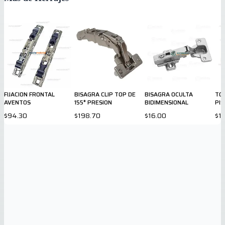
FIJACION FRONTAL
BISAGRA CLIP TOP DE
BISAGRA OCULTA
TO
AVENTOS
155° PRESION
BIDIMENSIONAL
PIS
$94.30
$198.70
$16.00
$1