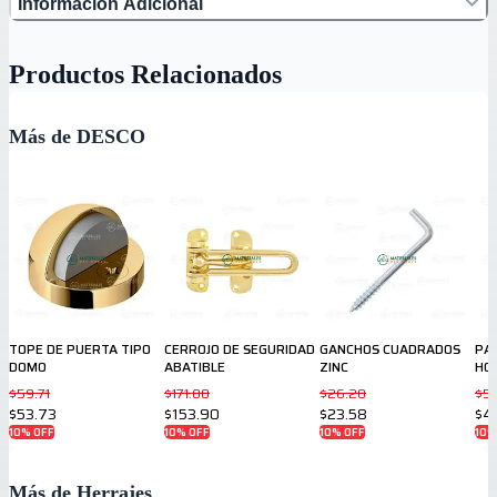
Información Adicional
Productos Relacionados
Más de DESCO
TOPE DE PUERTA TIPO
CERROJO DE SEGURIDAD
GANCHOS CUADRADOS
PA
DOMO
ABATIBLE
ZINC
HO
$59.71
$171.00
$26.20
$52
$53.73
$153.90
$23.58
$4
10
% OFF
10
% OFF
10
% OFF
10
%
Más de Herrajes