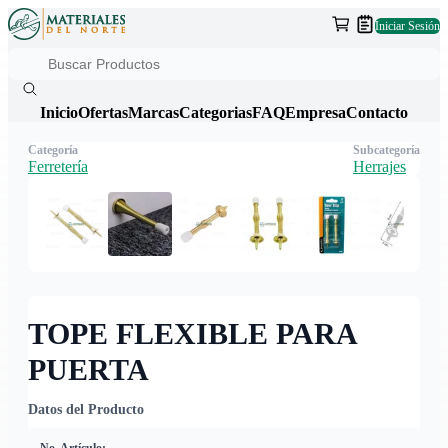
Iniciar Sesión
Inicio
Ofertas
Marcas
Categorias
FAQ
Empresa
Contacto
Categoría
Subcategoría
Ferretería
Herrajes
TOPE FLEXIBLE PARA
PUERTA
Datos del Producto