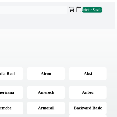
Iniciar Sesión
ila Real
Airon
Aksi
ericana
Amerock
Anbec
rmebe
Armorall
Backyard Basic