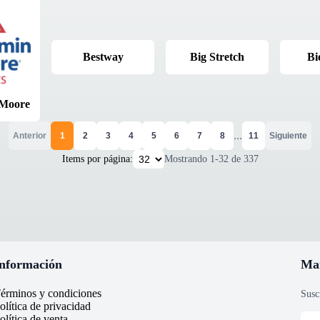
Bestway
Big Stretch
Bi
 Moore
...
Anterior
1
2
3
4
5
6
7
8
11
Siguiente
Items por página:
Mostrando
1
-
32
de
337
nformación
Ma
érminos y condiciones
Susc
olítica de privacidad
olítica de venta