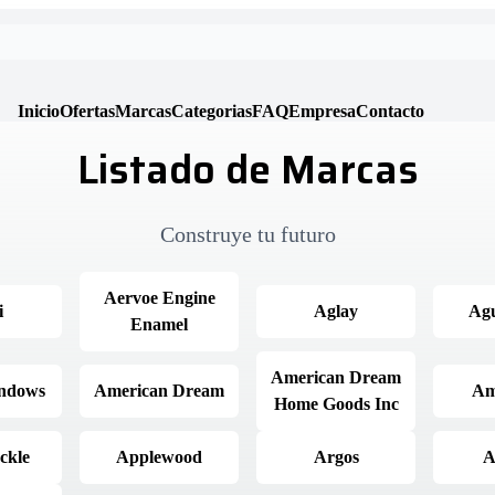
Inicio
Ofertas
Marcas
Categorias
FAQ
Empresa
Contacto
Listado de Marcas
Construye tu futuro
Aervoe Engine
i
Aglay
Agu
Enamel
American Dream
indows
American Dream
Am
Home Goods Inc
ckle
Applewood
Argos
A