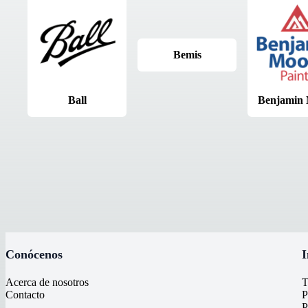
Bemis
Ball
Benjamin
Conócenos
I
Acerca de nosotros
T
Contacto
P
P