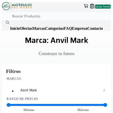
Iniciar Sesión
Inicio
Ofertas
Marcas
Categorias
FAQ
Empresa
Contacto
Marca: Anvil Mark
Construye tu futuro
Filtros
MARCAS
Anvil Mark
2
RANGO DE PRECIO
Mínimo
Máximo