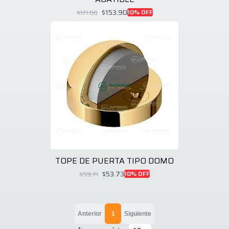
$153.90
10
% OFF
$171.00
TOPE DE PUERTA TIPO DOMO
$53.73
10
% OFF
$59.71
Anterior
1
Siguiente