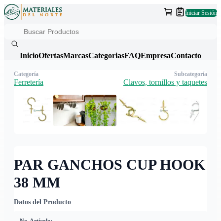
Iniciar Sesión
Inicio
Ofertas
Marcas
Categorias
FAQ
Empresa
Contacto
Categoría
Subcategoría
Ferretería
Clavos, tornillos y taquetes
PAR GANCHOS CUP HOOK
38 MM
Datos del Producto