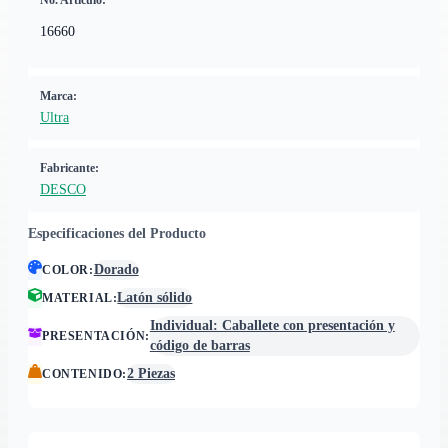
No. Artículo:
16660
Marca:
Ultra
Fabricante:
DESCO
Especificaciones del Producto
Dorado
COLOR
:
Latón sólido
MATERIAL
:
Individual: Caballete con presentación y
PRESENTACIÓN
:
código de barras
2 Piezas
CONTENIDO
: