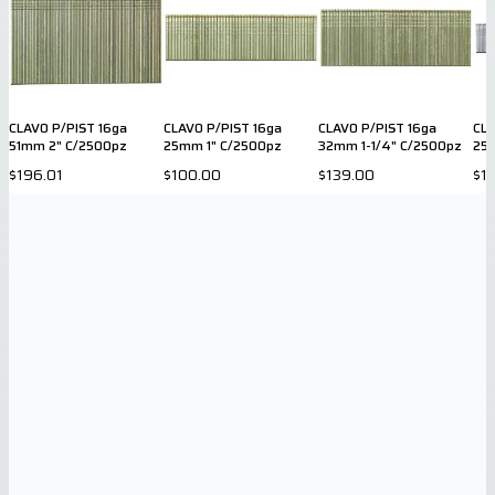
CLAVO P/PIST 16ga
CLAVO P/PIST 16ga
CLAVO P/PIST 16ga
CLA
51mm 2" C/2500pz
25mm 1" C/2500pz
32mm 1-1/4" C/2500pz
25
$196.01
$100.00
$139.00
$1