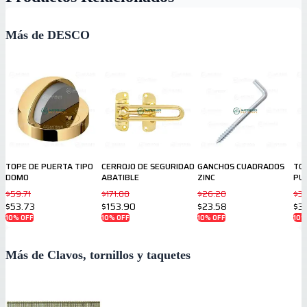
Más de DESCO
TOPE DE PUERTA TIPO
CERROJO DE SEGURIDAD
GANCHOS CUADRADOS
TOP
DOMO
ABATIBLE
ZINC
PU
$59.71
$171.00
$26.20
$3
$53.73
$153.90
$23.58
$3
10
% OFF
10
% OFF
10
% OFF
10
%
Más de Clavos, tornillos y taquetes