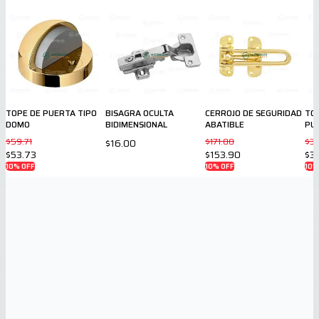
TOPE DE PUERTA TIPO
BISAGRA OCULTA
CERROJO DE SEGURIDAD
TOP
DOMO
BIDIMENSIONAL
ABATIBLE
PU
$59.71
$171.00
$3
$16.00
$53.73
$153.90
$3
10
% OFF
10
% OFF
10
%