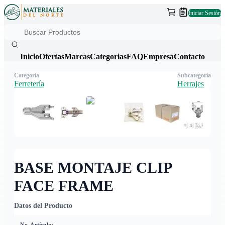
Iniciar Sesión
Inicio
Ofertas
Marcas
Categorias
FAQ
Empresa
Contacto
Categoría
Subcategoría
Ferretería
Herrajes
BASE MONTAJE CLIP
FACE FRAME
Datos del Producto