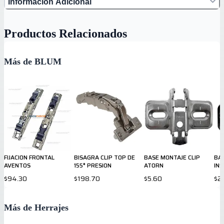
Información Adicional
Productos Relacionados
Más de BLUM
FIJACION FRONTAL
BISAGRA CLIP TOP DE
BASE MONTAJE CLIP
BAS
AVENTOS
155° PRESION
ATORN
INS
$94.30
$198.70
$5.60
$2
Más de Herrajes