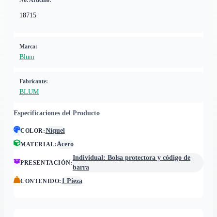
No. Artículo:
18715
Marca:
Blum
Fabricante:
BLUM
Especificaciones del Producto
Níquel
COLOR
:
Acero
MATERIAL
:
Individual: Bolsa protectora y código de
PRESENTACIÓN
:
barra
1 Pieza
CONTENIDO
: