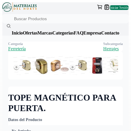
Iniciar Sesión
Inicio
Ofertas
Marcas
Categorias
FAQ
Empresa
Contacto
Categoría
Subcategoría
Ferretería
Herrajes
TOPE MAGNÉTICO PARA
PUERTA.
Datos del Producto