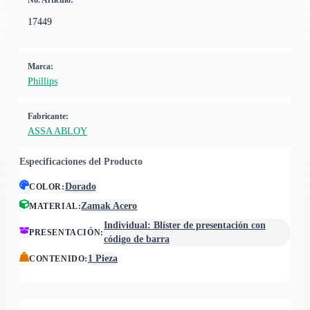
No. Artículo:
17449
Marca:
Phillips
Fabricante:
ASSA ABLOY
Especificaciones del Producto
Dorado
COLOR
:
Zamak Acero
MATERIAL
:
Individual: Blíster de presentación con
PRESENTACIÓN
:
código de barra
1 Pieza
CONTENIDO
: