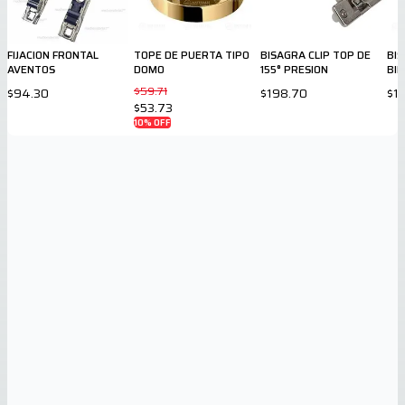
FIJACION FRONTAL
TOPE DE PUERTA TIPO
BISAGRA CLIP TOP DE
BI
AVENTOS
DOMO
155° PRESION
BI
$59.71
$94.30
$198.70
$1
$53.73
10
% OFF