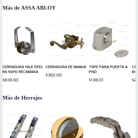
Más de ASSA ABLOY
CERRADURA YALE EIFEL
CERRADURA DE MANIJA
TOPE PARA PUERTA A
CA
NS 56PD RECAMARA
PISO
BIC
$362.00
MO
$618.00
$138.01
$2
Más de Herrajes