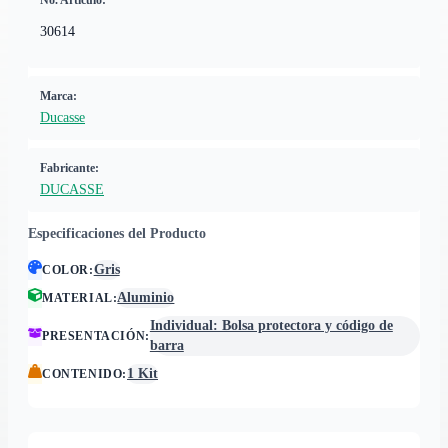
No. Artículo:
30614
Marca:
Ducasse
Fabricante:
DUCASSE
Especificaciones del Producto
Gris
COLOR
:
Aluminio
MATERIAL
:
Individual: Bolsa protectora y código de
PRESENTACIÓN
:
barra
1 Kit
CONTENIDO
: