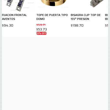
FIJACION FRONTAL
TOPE DE PUERTA TIPO
BISAGRA CLIP TOP DE
BI
AVENTOS
DOMO
155° PRESION
BI
$59.71
$94.30
$198.70
$1
$53.73
10
% OFF