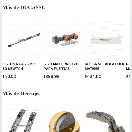
Más de DUCASSE
PISTÓN A GAS SIMPLE
SISTEMA CORREDIZO
REPISA METÁLICA CLICK
REP
80 NEWTON
PARA PUERTAS
MATISSE
MA
$40.00
$388.99
$434.00
$4
Más de Herrajes