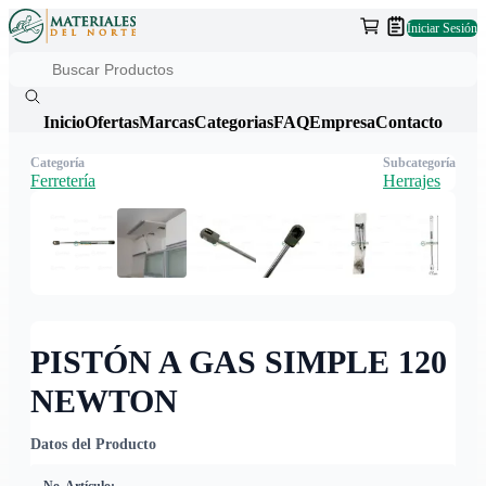
Iniciar Sesión
Inicio
Ofertas
Marcas
Categorias
FAQ
Empresa
Contacto
Categoría
Subcategoría
Ferretería
Herrajes
PISTÓN A GAS SIMPLE 120
NEWTON
Datos del Producto