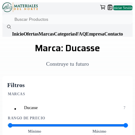
Iniciar Sesión
Inicio
Ofertas
Marcas
Categorias
FAQ
Empresa
Contacto
Marca: Ducasse
Construye tu futuro
Filtros
MARCAS
Ducasse
7
RANGO DE PRECIO
Mínimo
Máximo