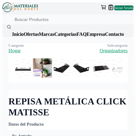
Iniciar Sesión
Inicio
Ofertas
Marcas
Categorias
FAQ
Empresa
Contacto
Categoría
Subcategoría
Hogar
Organizadores
REPISA METÁLICA CLICK
MATISSE
Datos del Producto