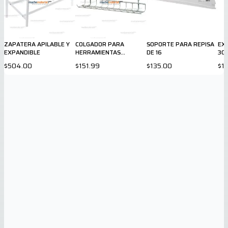
ZAPATERA APILABLE Y
COLGADOR PARA
SOPORTE PARA REPISA
EX
EXPANDIBLE
HERRAMIENTAS
DE 16
30
MANUALES
$504.00
$151.99
$135.00
$1,