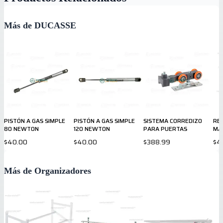
Más de DUCASSE
PISTÓN A GAS SIMPLE
PISTÓN A GAS SIMPLE
SISTEMA CORREDIZO
REP
80 NEWTON
120 NEWTON
PARA PUERTAS
MA
$40.00
$40.00
$388.99
$4
Más de Organizadores