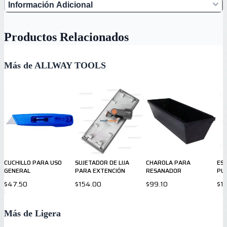
Información Adicional
Productos Relacionados
Más de ALLWAY TOOLS
CUCHILLO PARA USO
SUJETADOR DE LIJA
CHAROLA PARA
ESP
GENERAL
PARA EXTENCIÓN
RESANADOR
PU
$47.50
$154.00
$99.10
$1
Más de Ligera