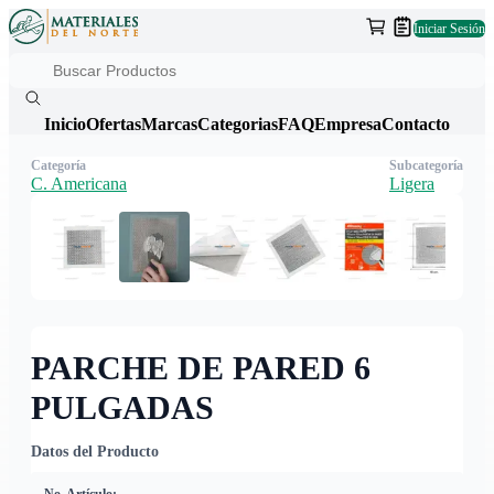
Iniciar Sesión
Inicio
Ofertas
Marcas
Categorias
FAQ
Empresa
Contacto
Categoría
Subcategoría
C. Americana
Ligera
PARCHE DE PARED 6
PULGADAS
Datos del Producto