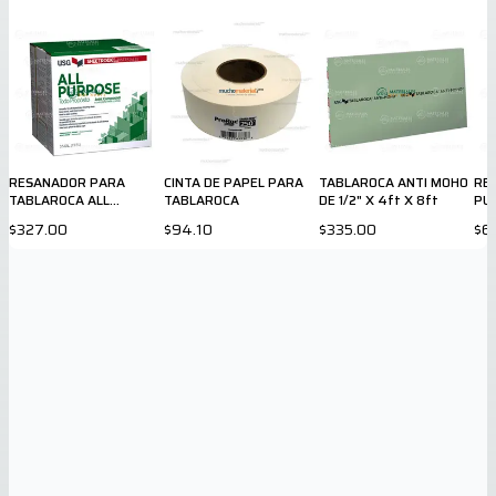
RESANADOR PARA
CINTA DE PAPEL PARA
TABLAROCA ANTI MOHO
RE
TABLAROCA ALL
TABLAROCA
DE 1/2" X 4ft X 8ft
PU
PURPOSE DE 48 LB
GA
$327.00
$94.10
$335.00
$6