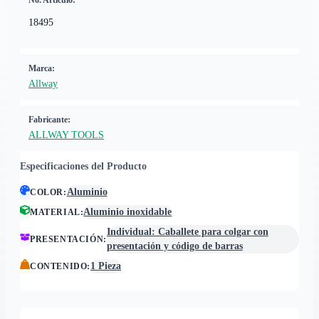
No. Artículo:
18495
Marca:
Allway
Fabricante:
ALLWAY TOOLS
Especificaciones del Producto
Aluminio
COLOR
:
Aluminio inoxidable
MATERIAL
:
Individual: Caballete para colgar con
PRESENTACIÓN
:
presentación y código de barras
1 Pieza
CONTENIDO
: