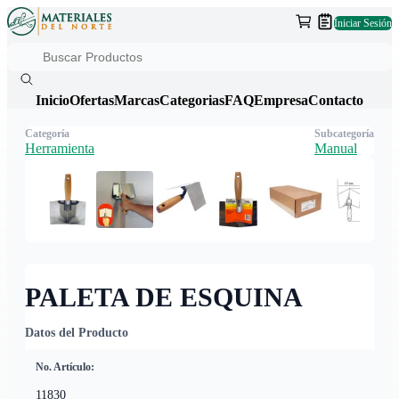
Iniciar Sesión
Inicio
Ofertas
Marcas
Categorias
FAQ
Empresa
Contacto
Categoría
Subcategoría
Herramienta
Manual
PALETA DE ESQUINA
Datos del Producto
No. Artículo:
11830