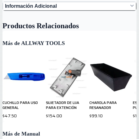
Información Adicional
Productos Relacionados
Más de ALLWAY TOOLS
CUCHILLO PARA USO
SUJETADOR DE LIJA
CHAROLA PARA
ESP
GENERAL
PARA EXTENCIÓN
RESANADOR
PU
$47.50
$154.00
$99.10
$1
Más de Manual