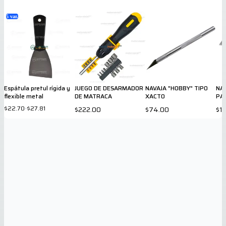
5
var.
Espátula pretul rígida y
JUEGO DE DESARMADOR
NAVAJA "HOBBY" TIPO
NAV
flexible metal
DE MATRACA
XACTO
PA
$22.70
-
$27.81
$222.00
$74.00
$1