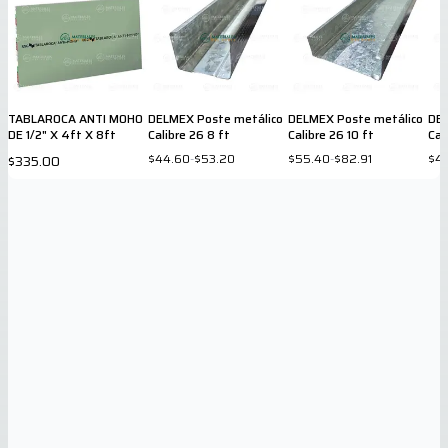
TABLAROCA ANTI MOHO
DELMEX Poste metálico
DELMEX Poste metálico
DEL
DE 1/2" X 4ft X 8ft
Calibre 26 8 ft
Calibre 26 10 ft
Cal
$44.60
-
$53.20
$55.40
-
$82.91
$4
$335.00