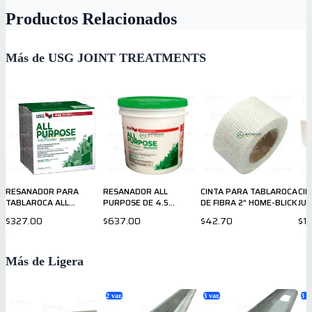
Productos Relacionados
Más de USG JOINT TREATMENTS
RESANADOR PARA
RESANADOR ALL
CINTA PARA TABLAROCA
CIN
TABLAROCA ALL
PURPOSE DE 4.5
DE FIBRA 2” HOME-BLICK
JUN
PURPOSE DE 48 LB
GALONES
$327.00
$637.00
$42.70
$1
Más de Ligera
2
var.
3
var.
3
va