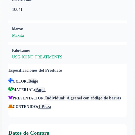
No. Artículo:
10041
Marca:
Makita
Fabricante:
USG JOINT TREATMENTS
Especificaciones del Producto
Beige
COLOR
:
Papel
MATERIAL
:
Individual: A granel con código de barras
PRESENTACIÓN
:
1 Pieza
CONTENIDO
:
Datos de Compra