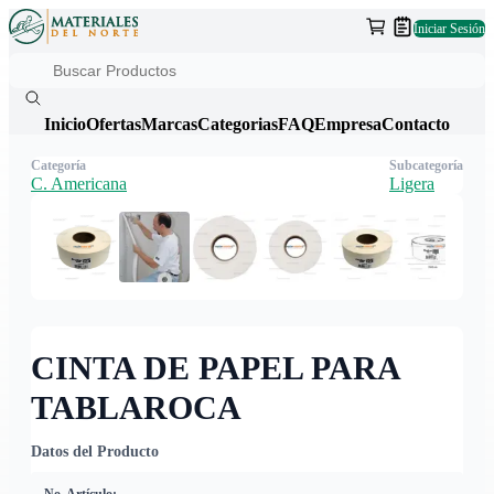
Iniciar Sesión
Inicio
Ofertas
Marcas
Categorias
FAQ
Empresa
Contacto
Categoría
Subcategoría
C. Americana
Ligera
CINTA DE PAPEL PARA
TABLAROCA
Datos del Producto