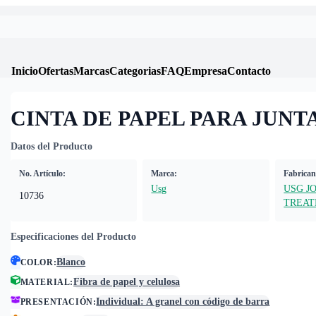
Inicio
Ofertas
Marcas
Categorias
FAQ
Empresa
Contacto
CINTA DE PAPEL PARA JUNTAS
Datos del Producto
No. Artículo:
Marca:
Fabrican
Usg
USG J
10736
TREA
Especificaciones del Producto
Blanco
COLOR
:
Fibra de papel y celulosa
MATERIAL
:
Individual: A granel con código de barra
PRESENTACIÓN
: