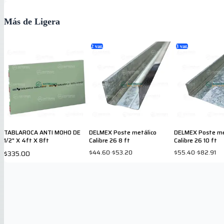
Más de Ligera
2
var.
3
var.
TABLAROCA ANTI MOHO DE
DELMEX Poste metálico
DELMEX Poste me
1/2" X 4ft X 8ft
Calibre 26 8 ft
Calibre 26 10 ft
$44.60
-
$53.20
$55.40
-
$82.91
$335.00