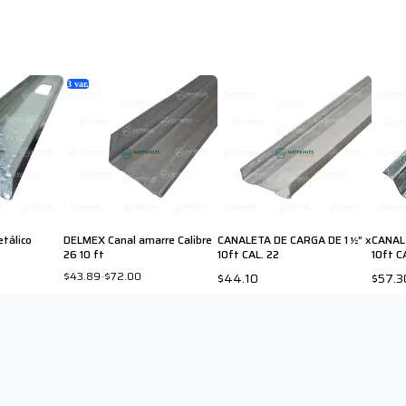
3
var.
tálico
DELMEX Canal amarre Calibre
CANALETA DE CARGA DE 1 ½” x
CANAL 
26 10 ft
10ft CAL. 22
10ft C
$43.89
-
$72.00
$44.10
$57.3