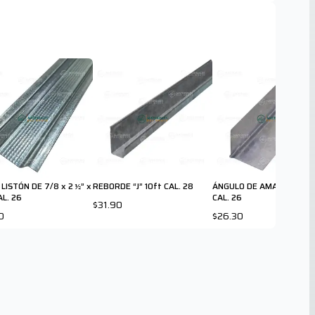
LISTÓN DE 7/8 x 2 ½” x
REBORDE “J” 10ft CAL. 28
ÁNGULO DE AMARRE 10 ft
AL. 26
CAL. 26
$31.90
0
$26.30