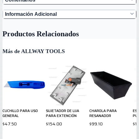
Información Adicional
Productos Relacionados
Más de ALLWAY TOOLS
CUCHILLO PARA USO
SUJETADOR DE LIJA
CHAROLA PARA
ESP
GENERAL
PARA EXTENCIÓN
RESANADOR
PU
$47.50
$154.00
$99.10
$1