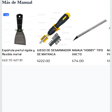
Más de Manual
5
var.
Espátula pretul rígida y
JUEGO DE DESARMADOR
NAVAJA "HOBBY" TIPO
NAV
flexible metal
DE MATRACA
XACTO
PA
$22.70
-
$27.81
$222.00
$74.00
$1