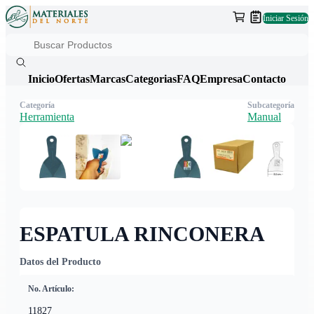
Iniciar Sesión
Inicio
Ofertas
Marcas
Categorias
FAQ
Empresa
Contacto
Categoría
Subcategoría
Herramienta
Manual
ESPATULA RINCONERA
Datos del Producto
No. Artículo:
11827