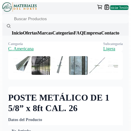
Iniciar Sesión
Inicio
Ofertas
Marcas
Categorias
FAQ
Empresa
Contacto
Categoría
Subcategoría
C. Americana
Ligera
POSTE METÁLICO DE 1
5/8” x 8ft CAL. 26
Datos del Producto