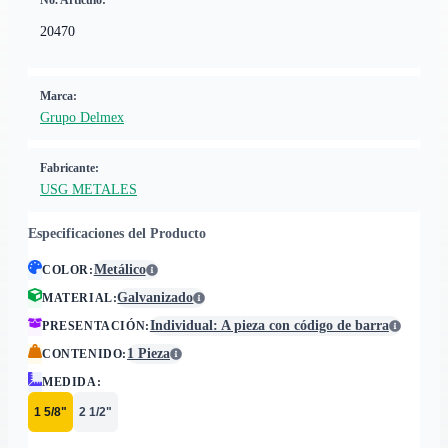
No. Artículo:
20470
Marca:
Grupo Delmex
Fabricante:
USG METALES
Especificaciones del Producto
Metálico
COLOR
:
Galvanizado
MATERIAL
:
Individual: A pieza con código de barra
PRESENTACIÓN
:
1 Pieza
CONTENIDO
:
MEDIDA
:
1 5/8"
2 1/2"