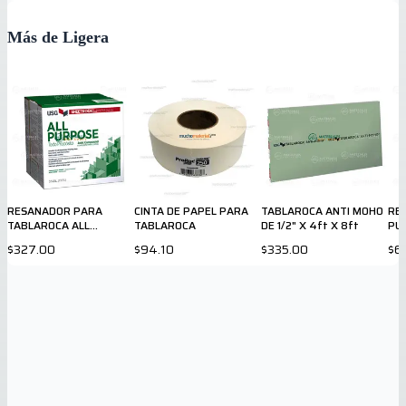
Más de Ligera
RESANADOR PARA
CINTA DE PAPEL PARA
TABLAROCA ANTI MOHO
RE
TABLAROCA ALL
TABLAROCA
DE 1/2" X 4ft X 8ft
PU
PURPOSE DE 48 LB
GA
$327.00
$94.10
$335.00
$6