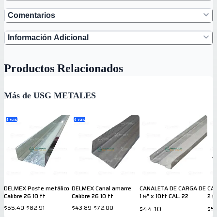
Comentarios
Información Adicional
Productos Relacionados
Más de USG METALES
3
var.
3
var.
DELMEX Poste metálico
DELMEX Canal amarre
CANALETA DE CARGA DE
CAN
Calibre 26 10 ft
Calibre 26 10 ft
1 ½” x 10ft CAL. 22
2 ½
$55.40
-
$82.91
$43.89
-
$72.00
$44.10
$5