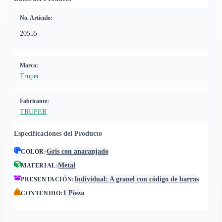
No. Artículo:
20555
Marca:
Truper
Fabricante:
TRUPER
Especificaciones del Producto
Gris con anaranjado
COLOR
:
Metal
MATERIAL
:
Individual: A granel con código de barras
PRESENTACIÓN
:
1 Pieza
CONTENIDO
: