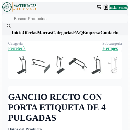
Iniciar Sesión
Inicio
Ofertas
Marcas
Categorias
FAQ
Empresa
Contacto
Categoría
Subcategoría
Ferretería
Herrajes
GANCHO RECTO CON
PORTA ETIQUETA DE 4
PULGADAS
Datos del Producto