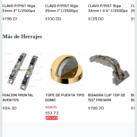
CLAVO P/PIST 16ga
CLAVO P/PIST 16ga
CLAVO P/PIST 16ga
CLA
51mm 2" C/2500pz
25mm 1" C/2500pz
32mm 1-1/4" C/2500pz
25
$196.01
$100.00
$139.00
$1
Más de Herrajes
FIJACION FRONTAL
TOPE DE PUERTA TIPO
BISAGRA CLIP TOP DE
BI
AVENTOS
DOMO
155° PRESION
BI
$59.71
$94.30
$198.70
$1
$53.73
10
% OFF