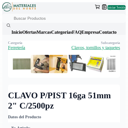
Iniciar Sesión
Inicio
Ofertas
Marcas
Categorias
FAQ
Empresa
Contacto
Categoría
Subcategoría
Ferretería
Clavos, tornillos y taquetes
CLAVO P/PIST 16ga 51mm
2" C/2500pz
Datos del Producto