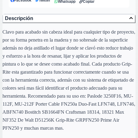
Facebook
Twitter
Whatsapp
Copiar
Descripción
Clavo para acabado sin cabeza ideal para cualquier tipo de proyecto,
por su forma penetra en la madera y no sobresale de la superficie
además no deja astillado el lugar donde se clavó esto reduce trabajo
y esfuerzo a la hora de resanar, lijar y aplicar los productos de
pintura o lo que se desee como acabado final. Cada producto Grip-
Rite esta garantizado para funcionar correctamente cuando se usa
con la herramienta correcta, además con su sistema de etiquetado de
colores será mas fácil identificar el producto adecuado para su
herramienta. Recomendado para su uso en: Paslode 3250F16, MU-
112F, MU-212F Porter Cable FN250a Duo-Fast LFN748, LFN746,
ABFN740 Bostitch SB1664FN Craftsman 18314, 18321 Max
NF352 De Walt D51256K Grip-Rite GRPFN250 Prime Air
PFN250 y muchas marcas mas.