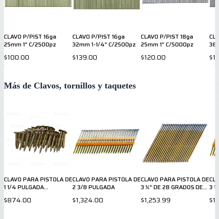
CLAVO P/PIST 16ga
CLAVO P/PIST 16ga
CLAVO P/PIST 18ga
CLA
25mm 1" C/2500pz
32mm 1-1/4" C/2500pz
25mm 1" C/5000pz
38m
$100.00
$139.00
$120.00
$1
Más de Clavos, tornillos y taquetes
CLAVO PARA PISTOLA DE
CLAVO PARA PISTOLA DE
CLAVO PARA PISTOLA DE
CLA
1 1/4 PULGADA
2 3/8 PULGADA
3 ¼" DE 28 GRADOS DE
3 1
GRCR3DGAL
INCLINCACION
INC
$874.00
$1,324.00
$1,253.99
$1