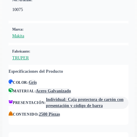
No. Artículo:
10075
Marca:
Makita
Fabricante:
TRUPER
Especificaciones del Producto
Gris
COLOR
:
Acero Galvanizado
MATERIAL
:
Individual: Caja protectora de cartón con
PRESENTACIÓN
:
presentación y código de barra
2500 Piezas
CONTENIDO
: