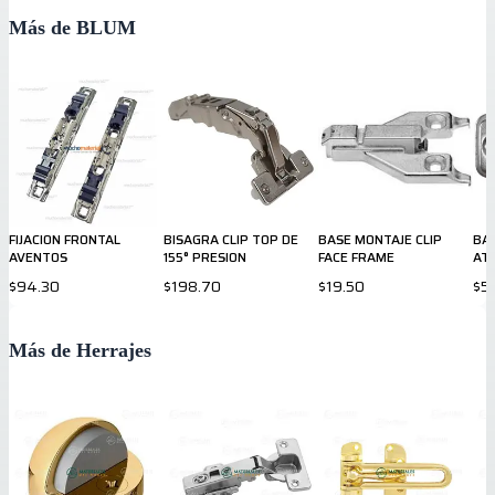
Más de BLUM
FIJACION FRONTAL
BISAGRA CLIP TOP DE
BASE MONTAJE CLIP
BAS
AVENTOS
155° PRESION
FACE FRAME
AT
$94.30
$198.70
$19.50
$5
Más de Herrajes