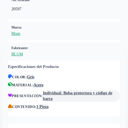
No. Artículo:
20597
Marca:
Blum
Fabricante:
BLUM
Especificaciones del Producto
Gris
COLOR
:
Acero
MATERIAL
:
Individual: Bolsa protectora y código de
PRESENTACIÓN
:
barra
1 Pieza
CONTENIDO
: