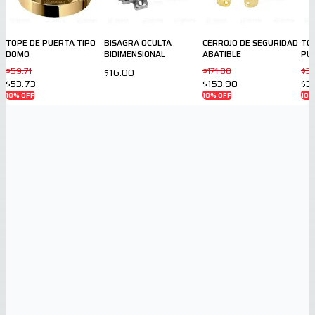
TOPE DE PUERTA TIPO
BISAGRA OCULTA
CERROJO DE SEGURIDAD
TOP
DOMO
BIDIMENSIONAL
ABATIBLE
PU
$59.71
$171.00
$3
$16.00
$53.73
$153.90
$3
10
% OFF
10
% OFF
10
%