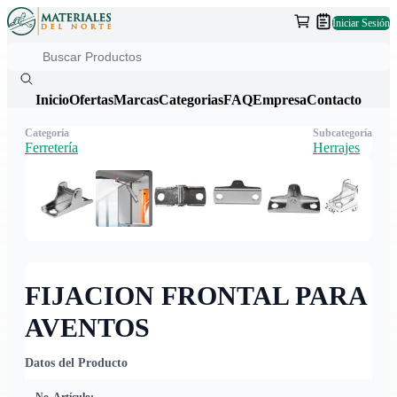
Iniciar Sesión
Inicio
Ofertas
Marcas
Categorias
FAQ
Empresa
Contacto
Categoría
Subcategoría
Ferretería
Herrajes
FIJACION FRONTAL PARA
AVENTOS
Datos del Producto