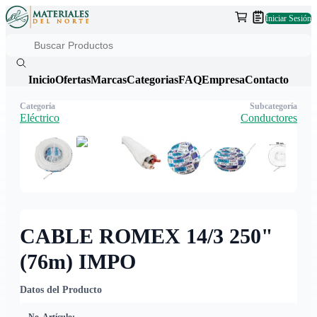
Iniciar Sesión
Inicio
Ofertas
Marcas
Categorias
FAQ
Empresa
Contacto
Categoría
Subcategoría
Eléctrico
Conductores
CABLE ROMEX 14/3 250"
(76m) IMPO
Datos del Producto