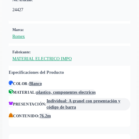
No. Artículo:
24427
Marca:
Romex
Fabricante:
MATERIAL ELECTRICO IMPO
Especificaciones del Producto
Blanco
COLOR
:
plastico, componentes electricos
MATERIAL
:
Individual: A granel con presentación y
PRESENTACIÓN
:
código de barra
76.2m
CONTENIDO
: