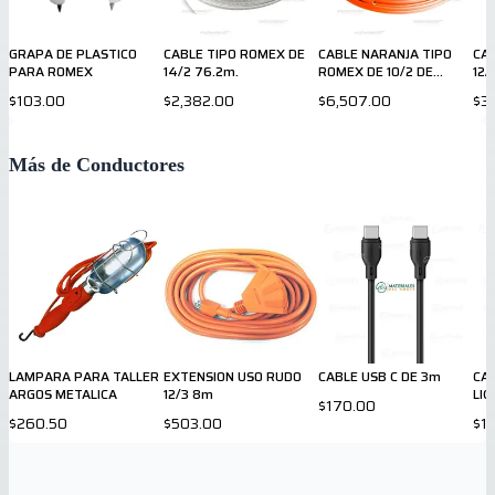
GRAPA DE PLASTICO
CABLE TIPO ROMEX DE
CABLE NARANJA TIPO
CA
PARA ROMEX
14/2 76.2m.
ROMEX DE 10/2 DE
12/
250ft
$103.00
$2,382.00
$6,507.00
$3
Más de Conductores
LAMPARA PARA TALLER
EXTENSION USO RUDO
CABLE USB C DE 3m
CAB
ARGOS METALICA
12/3 8m
LIG
$170.00
$260.50
$503.00
$1