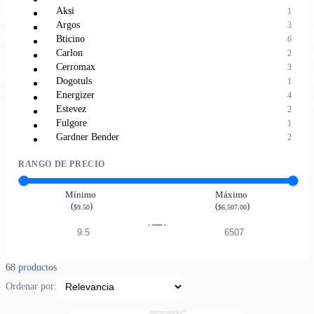
Aksi
1
Argos
3
Bticino
6
Carlon
2
Cerromax
3
Dogotuls
1
Energizer
4
Estevez
2
Fulgore
1
Gardner Bender
2
Leviton
2
RANGO DE PRECIO
Lucek
2
Romex
1
Sanelec
3
Mínimo
Máximo
(
)
(
)
Steren
7
$9.50
$6,507.00
Tecno Lite
1
Tecnolite
13
Tecnolite Connect
1
Voltech
8
68 productos
Volteck
4
Ordenar por: