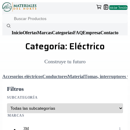
Iniciar Sesión
Inicio
Ofertas
Marcas
Categorias
FAQ
Empresa
Contacto
Categoría: Eléctrico
Construye tu futuro
Accesorios eléctricos
Conductores
Material
Tomas, interruptores y
Filtros
SUBCATEGORÍA
MARCAS
3M
1