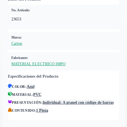
No. Artículo:
23653
Marca:
Carlon
Fabricante:
MATERIAL ELECTRICO IMPO
Especificaciones del Producto
Azul
COLOR
:
PVC
MATERIAL
:
Individual: A granel con código de barras
PRESENTACIÓN
:
1 Pieza
CONTENIDO
: