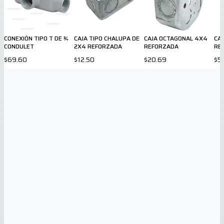
CONEXIÓN TIPO T DE ¾
CAJA TIPO CHALUPA DE
CAJA OCTAGONAL 4X4
CAJ
CONDULET
2X4 REFORZADA
REFORZADA
RE
$69.60
$12.50
$20.69
$5