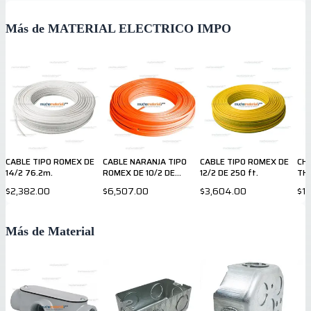
Más de MATERIAL ELECTRICO IMPO
CABLE TIPO ROMEX DE
CABLE NARANJA TIPO
CABLE TIPO ROMEX DE
CH
14/2 76.2m.
ROMEX DE 10/2 DE
12/2 DE 250 ft.
TH
250ft
RE
$2,382.00
$6,507.00
$3,604.00
$1
Más de Material