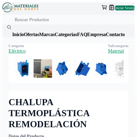
Iniciar Sesión
Inicio
Ofertas
Marcas
Categorias
FAQ
Empresa
Contacto
Categoría
Subcategoría
Eléctrico
Material
CHALUPA
TERMOPLÁSTICA
REMODELACIÓN
Datos del Producto