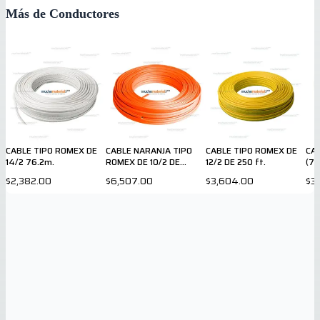
Más de Conductores
CABLE TIPO ROMEX DE
CABLE NARANJA TIPO
CABLE TIPO ROMEX DE
CAB
14/2 76.2m.
ROMEX DE 10/2 DE
12/2 DE 250 ft.
(7
250ft
$2,382.00
$6,507.00
$3,604.00
$3