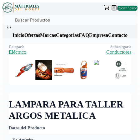
Iniciar Sesión
Inicio
Ofertas
Marcas
Categorias
FAQ
Empresa
Contacto
Categoría
Subcategoría
Eléctrico
Conductores
LAMPARA PARA TALLER
ARGOS METALICA
Datos del Producto