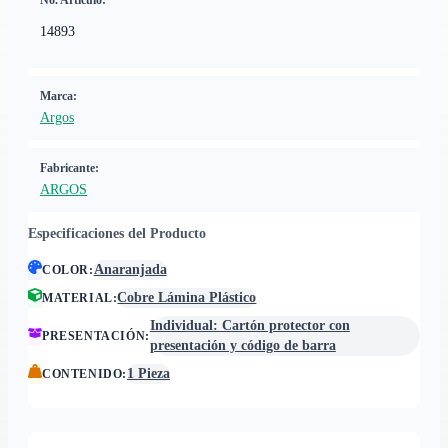
No. Artículo:
14893
Marca:
Argos
Fabricante:
ARGOS
Especificaciones del Producto
Anaranjada
COLOR
:
Cobre Lámina Plástico
MATERIAL
:
Individual: Cartón protector con
PRESENTACIÓN
:
presentación y código de barra
1 Pieza
CONTENIDO
: