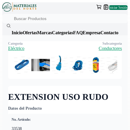
Iniciar Sesión
Inicio
Ofertas
Marcas
Categorias
FAQ
Empresa
Contacto
Categoría
Subcategoría
Eléctrico
Conductores
EXTENSION USO RUDO
Datos del Producto
No. Artículo:
33538