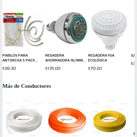
PABILOS PARA
REGADERA
REGADERA FIJA
JUE
ANTORCHA 5 PACK
AHORRADORA 9L/MIN
ECOLÓGICA
$3
7602
SANPLOM
$38.30
$135.00
$70.20
Más de Conductores