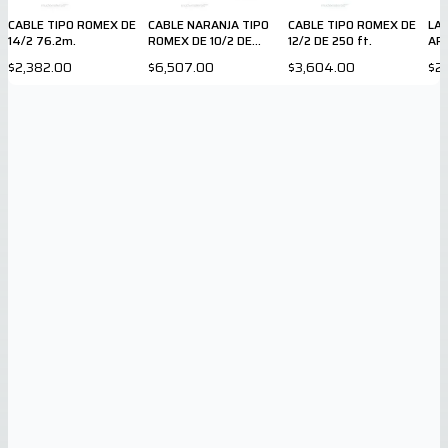
CABLE TIPO ROMEX DE
CABLE NARANJA TIPO
CABLE TIPO ROMEX DE
LA
14/2 76.2m.
ROMEX DE 10/2 DE
12/2 DE 250 ft.
AR
250ft
$2,382.00
$6,507.00
$3,604.00
$2