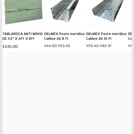
TABLAROCA ANTI MOHO
DELMEX Poste metálico
DELMEX Poste metálico
DEL
DE 1/2" X 4ft X 8ft
Calibre 26 8 ft
Calibre 26 10 ft
Cal
$44.60
-
$53.20
$55.40
-
$82.91
$4
$335.00