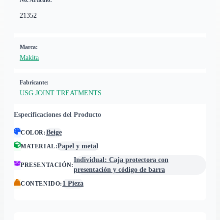
No. Artículo:
21352
Marca:
Makita
Fabricante:
USG JOINT TREATMENTS
Especificaciones del Producto
Beige
COLOR
:
Papel y metal
MATERIAL
:
Individual: Caja protectora con
PRESENTACIÓN
:
presentación y código de barra
1 Pieza
CONTENIDO
: