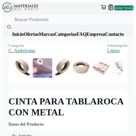
Iniciar Sesión
Inicio
Ofertas
Marcas
Categorias
FAQ
Empresa
Contacto
Categoría
Subcategoría
C. Americana
Ligera
CINTA PARA TABLAROCA
CON METAL
Datos del Producto