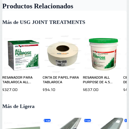
Productos Relacionados
Más de USG JOINT TREATMENTS
RESANADOR PARA
CINTA DE PAPEL PARA
RESANADOR ALL
CI
TABLAROCA ALL
TABLAROCA
PURPOSE DE 4.5
DE 
PURPOSE DE 48 LB
GALONES
$327.00
$94.10
$637.00
$4
Más de Ligera
2
var.
3
var.
3
va