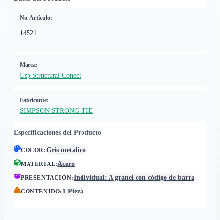
No. Artículo:
14521
Marca:
Usp Structural Conect
Fabricante:
SIMPSON STRONG-TIE
Especificaciones del Producto
Gris metalico
COLOR
:
Acero
MATERIAL
:
Individual: A granel con código de barra
PRESENTACIÓN
:
1 Pieza
CONTENIDO
: