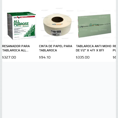
RESANADOR PARA
CINTA DE PAPEL PARA
TABLAROCA ANTI MOHO
RE
TABLAROCA ALL
TABLAROCA
DE 1/2" X 4ft X 8ft
PU
PURPOSE DE 48 LB
GA
$327.00
$94.10
$335.00
$6