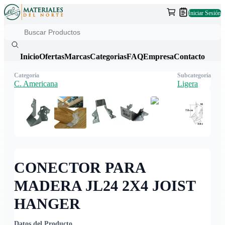
Iniciar Sesión
Inicio
Ofertas
Marcas
Categorias
FAQ
Empresa
Contacto
Categoría
Subcategoría
C. Americana
Ligera
CONECTOR PARA
MADERA JL24 2X4 JOIST
HANGER
Datos del Producto