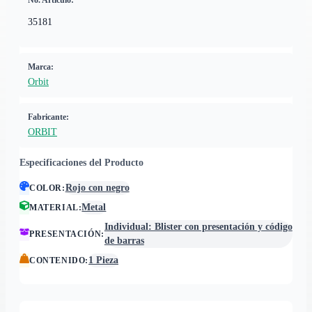
No. Artículo:
35181
Marca:
Orbit
Fabricante:
ORBIT
Especificaciones del Producto
Rojo con negro
COLOR
:
Metal
MATERIAL
:
Individual: Blister con presentación y código
PRESENTACIÓN
:
de barras
1 Pieza
CONTENIDO
: