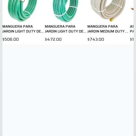
MANGUERA PARA
MANGUERA PARA
MANGUERA PARA
AS
JARDIN LIGHT DUTY DE
JARDIN LIGHT DUTY DE
JARDIN MEDIUM DUTY DE
PA
5/8" X 50ft
½" X 50 ft
⅝ X 75 ft
$506.00
$472.00
$743.00
$1