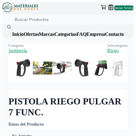
Iniciar Sesión
Inicio
Ofertas
Marcas
Categorias
FAQ
Empresa
Contacto
Categoría
Subcategoría
Jardinería
Riego
PISTOLA RIEGO PULGAR
7 FUNC.
Datos del Producto