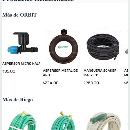
Más de ORBIT
ASPERSOR MICRO HALF
ASPERSOR METAL DE
MANGUERA SOAKER
AS
$85.00
ARO
1/4''x50'
ME
$234.00
$263.00
$6
Más de Riego