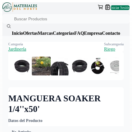
Iniciar Sesión
Inicio
Ofertas
Marcas
Categorias
FAQ
Empresa
Contacto
Categoría
Subcategoría
Jardinería
Riego
MANGUERA SOAKER
1/4''x50'
Datos del Producto