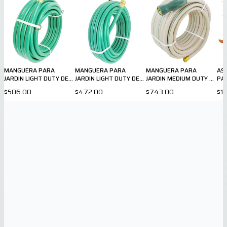
MANGUERA PARA
MANGUERA PARA
MANGUERA PARA
AS
JARDIN LIGHT DUTY DE
JARDIN LIGHT DUTY DE
JARDIN MEDIUM DUTY DE
PA
5/8" X 50ft
½" X 50 ft
⅝ X 75 ft
$506.00
$472.00
$743.00
$1