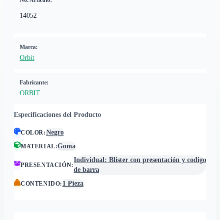
No. Artículo:
14052
Marca:
Orbit
Fabricante:
ORBIT
Especificaciones del Producto
Negro
COLOR
:
Goma
MATERIAL
:
Individual: Blister con presentación y codigo
PRESENTACIÓN
:
de barra
1 Pieza
CONTENIDO
: