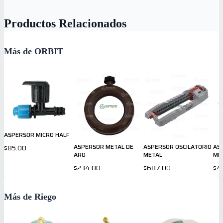
Productos Relacionados
Más de ORBIT
ASPERSOR MICRO HALF
ASPERSOR METAL DE
ASPERSOR OSCILATORIO
AS
$85.00
ARO
METAL
ME
$234.00
$687.00
$4
Más de Riego