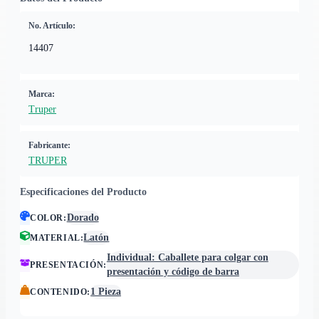
No. Artículo:
14407
Marca:
Truper
Fabricante:
TRUPER
Especificaciones del Producto
Dorado
COLOR
:
Latón
MATERIAL
:
Individual: Caballete para colgar con
PRESENTACIÓN
:
presentación y código de barra
1 Pieza
CONTENIDO
: