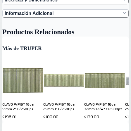
Información Adicional
Productos Relacionados
Más de TRUPER
CLAVO P/PIST 16ga
CLAVO P/PIST 16ga
CLAVO P/PIST 16ga
CLA
51mm 2" C/2500pz
25mm 1" C/2500pz
32mm 1-1/4" C/2500pz
25
$196.01
$100.00
$139.00
$1