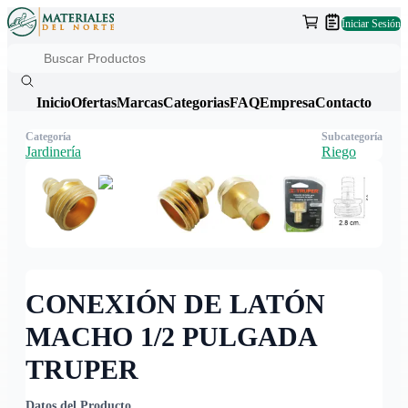
Iniciar Sesión
Inicio
Ofertas
Marcas
Categorias
FAQ
Empresa
Contacto
Categoría
Subcategoría
Jardinería
Riego
CONEXIÓN DE LATÓN
MACHO 1/2 PULGADA
TRUPER
Datos del Producto