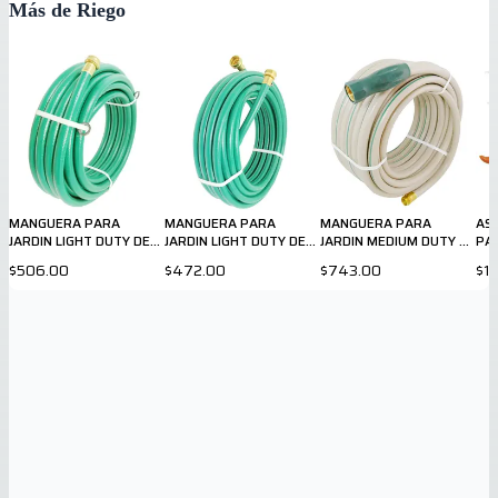
Más de Riego
MANGUERA PARA
MANGUERA PARA
MANGUERA PARA
AS
JARDIN LIGHT DUTY DE
JARDIN LIGHT DUTY DE
JARDIN MEDIUM DUTY DE
PA
5/8" X 50ft
½" X 50 ft
⅝ X 75 ft
$506.00
$472.00
$743.00
$1