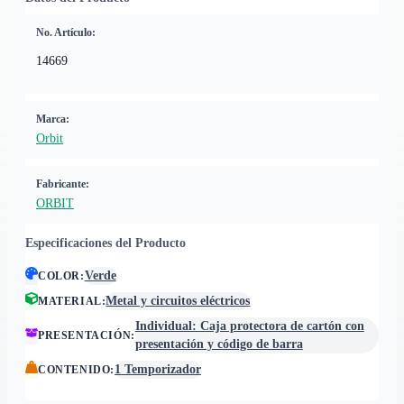
No. Artículo:
14669
Marca:
Orbit
Fabricante:
ORBIT
Especificaciones del Producto
Verde
COLOR
:
Metal y circuitos eléctricos
MATERIAL
:
Individual: Caja protectora de cartón con
PRESENTACIÓN
:
presentación y código de barra
1 Temporizador
CONTENIDO
: