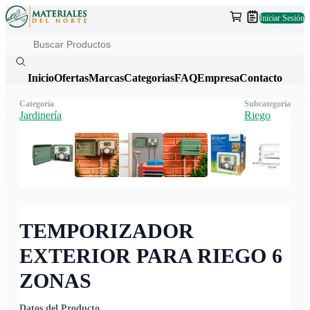
Iniciar Sesión
Inicio
Ofertas
Marcas
Categorias
FAQ
Empresa
Contacto
Categoría
Subcategoría
Jardinería
Riego
TEMPORIZADOR
EXTERIOR PARA RIEGO 6
ZONAS
Datos del Producto