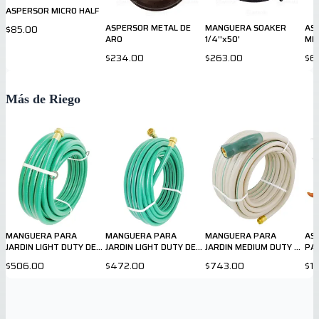
ASPERSOR MICRO HALF
ASPERSOR METAL DE
MANGUERA SOAKER
AS
$85.00
ARO
1/4''x50'
ME
$234.00
$263.00
$6
Más de Riego
MANGUERA PARA
MANGUERA PARA
MANGUERA PARA
AS
JARDIN LIGHT DUTY DE
JARDIN LIGHT DUTY DE
JARDIN MEDIUM DUTY DE
PA
5/8" X 50ft
½" X 50 ft
⅝ X 75 ft
$506.00
$472.00
$743.00
$1