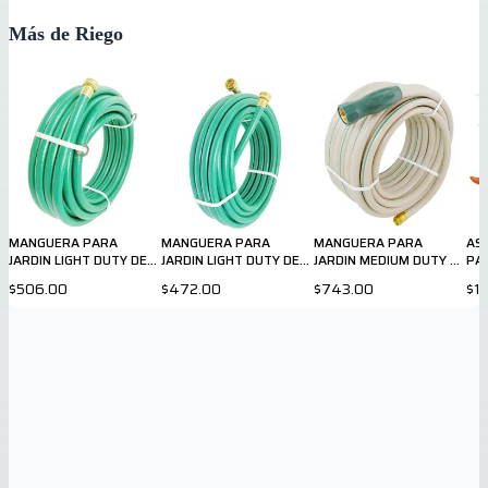
Más de Riego
MANGUERA PARA
MANGUERA PARA
MANGUERA PARA
AS
JARDIN LIGHT DUTY DE
JARDIN LIGHT DUTY DE
JARDIN MEDIUM DUTY DE
PA
5/8" X 50ft
½" X 50 ft
⅝ X 75 ft
$506.00
$472.00
$743.00
$1