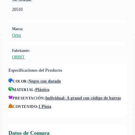
No. Artículo:
20510
Marca:
Orbit
Fabricante:
ORBIT
Especificaciones del Producto
Negro con dorado
COLOR
:
Plástico
MATERIAL
:
Individual: A granel con código de barras
PRESENTACIÓN
:
1 Pieza
CONTENIDO
:
Datos de Compra