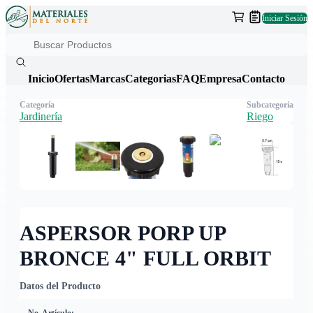
Iniciar Sesión
Inicio
Ofertas
Marcas
Categorias
FAQ
Empresa
Contacto
Categoría
Subcategoría
Jardinería
Riego
ASPERSOR PORP UP
BRONCE 4" FULL ORBIT
Datos del Producto