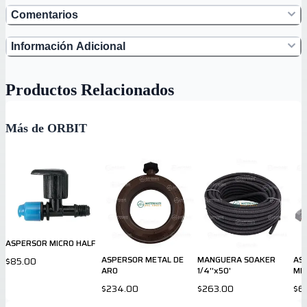
Comentarios
Información Adicional
Productos Relacionados
Más de ORBIT
ASPERSOR MICRO HALF
ASPERSOR METAL DE
MANGUERA SOAKER
AS
$85.00
ARO
1/4''x50'
ME
$234.00
$263.00
$6