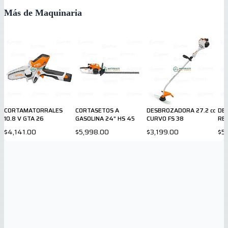
Más de Maquinaria
CORTAMATORRALES
CORTASETOS A
DESBROZADORA 27.2 cc
DE
10.8 V GTA 26
GASOLINA 24” HS 45
CURVO FS 38
REC
$4,141.00
$5,998.00
$3,199.00
$5