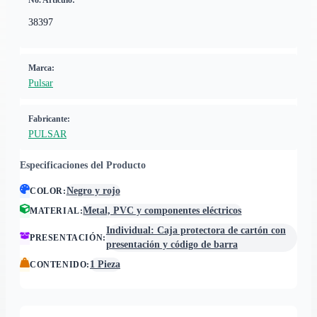
No. Artículo:
38397
Marca:
Pulsar
Fabricante:
PULSAR
Especificaciones del Producto
Negro y rojo
COLOR
:
Metal, PVC y componentes eléctricos
MATERIAL
:
Individual: Caja protectora de cartón con
PRESENTACIÓN
:
presentación y código de barra
1 Pieza
CONTENIDO
: