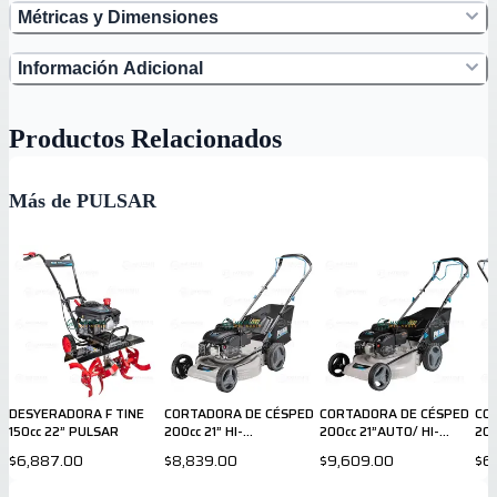
Métricas y Dimensiones
Información Adicional
Productos Relacionados
Más de PULSAR
DESYERADORA F TINE
CORTADORA DE CÉSPED
CORTADORA DE CÉSPED
CO
150cc 22” PULSAR
200cc 21” HI-
200cc 21”AUTO/ HI-
200
WEEL/BOLSA PULSAR
WEEL/BOLSA PULSAR
$6,887.00
$8,839.00
$9,609.00
$6