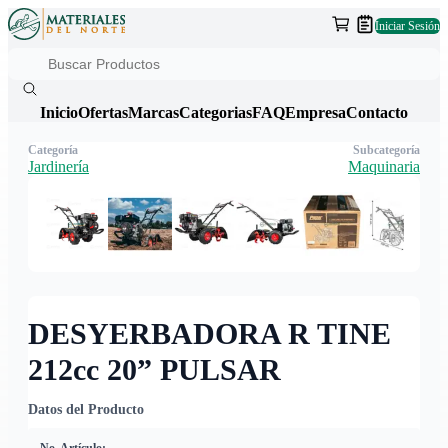
Iniciar Sesión
Inicio
Ofertas
Marcas
Categorias
FAQ
Empresa
Contacto
Categoría
Subcategoría
Jardinería
Maquinaria
DESYERBADORA R TINE
212cc 20” PULSAR
Datos del Producto