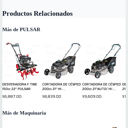
Productos Relacionados
Más de PULSAR
DESYERADORA F TINE
CORTADORA DE CÉSPED
CORTADORA DE CÉSPED
DE
150cc 22” PULSAR
200cc 21” HI-
200cc 21”AUTO/ HI-
212
WEEL/BOLSA PULSAR
WEEL/BOLSA PULSAR
$6,887.00
$8,839.00
$9,609.00
$1
Más de Maquinaria