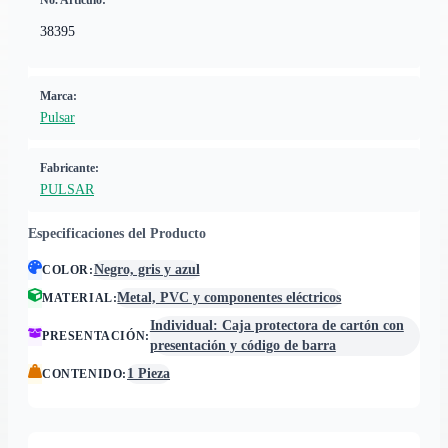
No. Artículo:
38395
Marca:
Pulsar
Fabricante:
PULSAR
Especificaciones del Producto
Negro, gris y azul
COLOR
:
Metal, PVC y componentes eléctricos
MATERIAL
:
Individual: Caja protectora de cartón con
PRESENTACIÓN
:
presentación y código de barra
1 Pieza
CONTENIDO
: