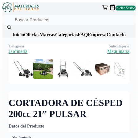
Iniciar Sesión
Inicio
Ofertas
Marcas
Categorias
FAQ
Empresa
Contacto
Categoría
Subcategoría
Jardinería
Maquinaria
CORTADORA DE CÉSPED
200cc 21” PULSAR
Datos del Producto