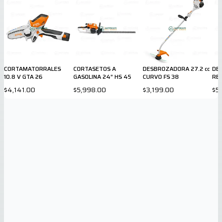
CORTAMATORRALES
CORTASETOS A
DESBROZADORA 27.2 cc
DE
10.8 V GTA 26
GASOLINA 24” HS 45
CURVO FS 38
REC
$4,141.00
$5,998.00
$3,199.00
$5