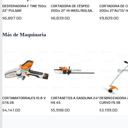
DESYERADORA F TINE 150cc
CORTADORA DE CÉSPED
CORTADORA DE C
22” PULSAR
200cc 21” HI-WEEL/BOLSA
200cc 21”AUTO/ H
PULSAR
WEEL/BOLSA PU
$6,887.00
$8,839.00
$9,609.00
Más de Maquinaria
CORTAMATORRALES 10.8 V
CORTASETOS A GASOLINA 24”
DESBROZADORA 2
GTA 26
HS 45
CURVO FS 38
$4,141.00
$5,998.00
$3,199.00