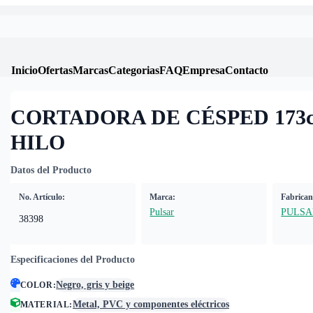
Inicio
Ofertas
Marcas
Categorias
FAQ
Empresa
Contacto
CORTADORA DE CÉSPED 173cc
HILO
Datos del Producto
No. Artículo:
Marca:
Fabrican
Pulsar
PULSA
38398
Especificaciones del Producto
Negro, gris y beige
COLOR
:
Metal, PVC y componentes eléctricos
MATERIAL
: