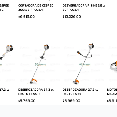
ÉSPED
CORTADORA DE CÉSPED
DESYERBADORA R TINE 212cc
I-
200cc 21” PULSAR
20” PULSAR
LSAR
$6,915.00
$13,226.00
7.2 cc
DESBROZADORA 27.2 cc
DESBROZADORA 27.2 cc
MOTOS
RECTO FS 55 R
RECTO FS 55
MS 212
$5,769.00
$6,969.00
$5,81