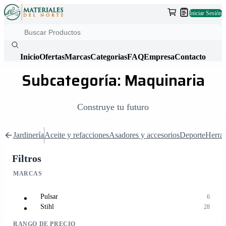
Iniciar Sesión
Inicio
Ofertas
Marcas
Categorias
FAQ
Empresa
Contacto
Subcategoría: Maquinaria
Construye tu futuro
Jardinería
Aceite y refacciones
Asadores y accesorios
Deporte
Herram
Filtros
MARCAS
Pulsar
6
Stihl
28
RANGO DE PRECIO