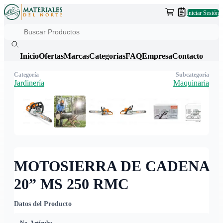
Iniciar Sesión
Inicio
Ofertas
Marcas
Categorias
FAQ
Empresa
Contacto
Categoría
Subcategoría
Jardinería
Maquinaria
MOTOSIERRA DE CADENA
20” MS 250 RMC
Datos del Producto