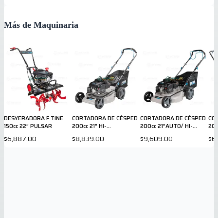
Más de Maquinaria
DESYERADORA F TINE
CORTADORA DE CÉSPED
CORTADORA DE CÉSPED
CO
150cc 22” PULSAR
200cc 21” HI-
200cc 21”AUTO/ HI-
200
WEEL/BOLSA PULSAR
WEEL/BOLSA PULSAR
$6,887.00
$8,839.00
$9,609.00
$6