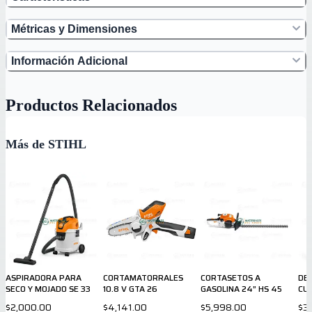
Métricas y Dimensiones
Información Adicional
Productos Relacionados
Más de STIHL
ASPIRADORA PARA
CORTAMATORRALES
CORTASETOS A
DE
SECO Y MOJADO SE 33
10.8 V GTA 26
GASOLINA 24” HS 45
CUR
$2,000.00
$4,141.00
$5,998.00
$3