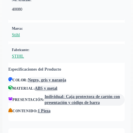
No. Artículo:
40080
Marca:
Stihl
Fabricante:
STIHL
Especificaciones del Producto
Negro, gris y naranja
COLOR
:
ABS y metal
MATERIAL
:
Individual: Caja protectora de cartón con
PRESENTACIÓN
:
presentación y código de barra
1 Pieza
CONTENIDO
: