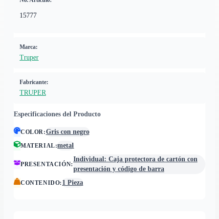
No. Artículo:
15777
Marca:
Truper
Fabricante:
TRUPER
Especificaciones del Producto
Gris con negro
COLOR
:
metal
MATERIAL
:
Individual: Caja protectora de cartón con
PRESENTACIÓN
:
presentación y código de barra
1 Pieza
CONTENIDO
: