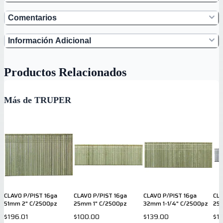
Comentarios
Información Adicional
Productos Relacionados
Más de TRUPER
CLAVO P/PIST 16ga
CLAVO P/PIST 16ga
CLAVO P/PIST 16ga
CLA
51mm 2" C/2500pz
25mm 1" C/2500pz
32mm 1-1/4" C/2500pz
25
$196.01
$100.00
$139.00
$1