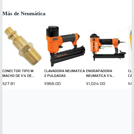
Más de Neumática
CONECTOR TIPO M
CLAVADORA NEUMATICA
ENGRAPADORA
CL
MACHO DE 1/4 DE
2 PULGADAS
NEUMATICA 1/4
CAL
PULGADA
PULGADA 13176
$27.81
$966.00
$1,024.00
$4