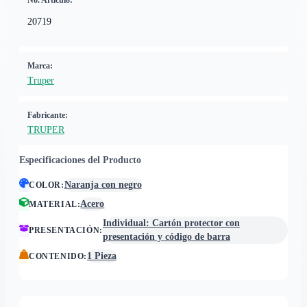
No. Artículo:
20719
Marca:
Truper
Fabricante:
TRUPER
Especificaciones del Producto
Naranja con negro
COLOR
:
Acero
MATERIAL
:
Individual: Cartón protector con
PRESENTACIÓN
:
presentación y código de barra
1 Pieza
CONTENIDO
: