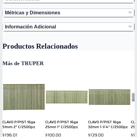
Métricas y Dimensiones
Información Adicional
Productos Relacionados
Más de TRUPER
CLAVO P/PIST 16ga
CLAVO P/PIST 16ga
CLAVO P/PIST 16ga
CLA
51mm 2" C/2500pz
25mm 1" C/2500pz
32mm 1-1/4" C/2500pz
25
$196.01
$100.00
$139.00
$1