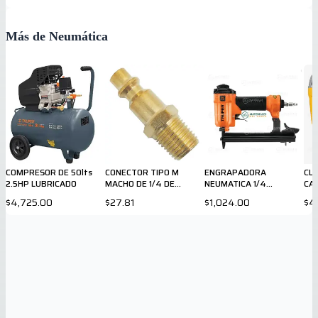
Más de Neumática
COMPRESOR DE 50lts
CONECTOR TIPO M
ENGRAPADORA
CL
2.5HP LUBRICADO
MACHO DE 1/4 DE
NEUMATICA 1/4
CAL
PULGADA
PULGADA 13176
$4,725.00
$27.81
$1,024.00
$4