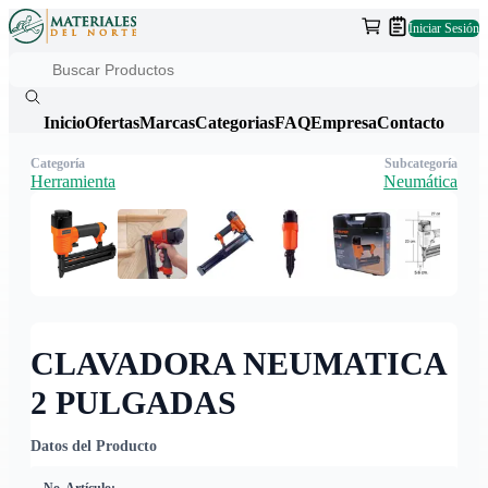
Iniciar Sesión
Inicio
Ofertas
Marcas
Categorias
FAQ
Empresa
Contacto
Categoría
Subcategoría
Herramienta
Neumática
CLAVADORA NEUMATICA
2 PULGADAS
Datos del Producto