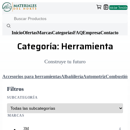
Iniciar Sesión
Inicio
Ofertas
Marcas
Categorias
FAQ
Empresa
Contacto
Categoría: Herramienta
Construye tu futuro
Accesorios para herramientas
Albañilería
Automotriz
Combustión
Filtros
SUBCATEGORÍA
MARCAS
3M
4