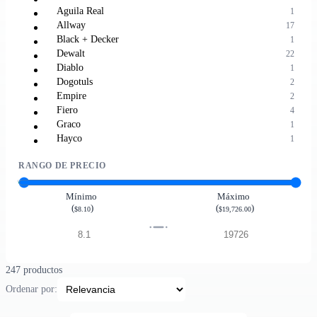
Aguila Real
1
Allway
17
Black + Decker
1
Dewalt
22
Diablo
1
Dogotuls
2
Empire
2
Fiero
4
Graco
1
Hayco
1
Husky
4
RANGO DE PRECIO
Hyundai
3
Karcher
5
Keer
1
Mínimo
Máximo
(
)
(
)
Kreg
1
$8.10
$19,726.00
Leatherman
1
Makita
7
Markal
1
Marshalltown
3
247 productos
Maxtool
3
Ordenar por:
Mc Guire Nicholas
1
Mcguire Nicholas
1