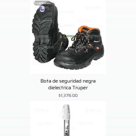
Mikels
2
5
variantes
Milwaukee
22
Noco
2
Noco Genius
1
Precimex
2
Premier Paint Roller
2
Pretul
27
Ramset
1
Rotter
1
Santul
2
Stanley
17
Steren
1
Stihl
5
Bota de seguridad negra
Surtek
1
dielectrica Truper
Tamer
1
Tecnolite
1
$1,376.00
Tramontina
3
Truper
62
Truper Expert
2
Unimat
3
Wolfox
1
Zurn
1