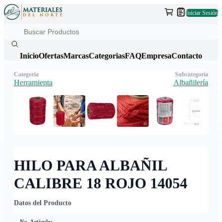
Iniciar Sesión
Inicio
Ofertas
Marcas
Categorias
FAQ
Empresa
Contacto
Categoría
Subcategoría
Herramienta
Albañilería
HILO PARA ALBAÑIL
CALIBRE 18 ROJO 14054
Datos del Producto