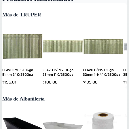
Más de TRUPER
CLAVO P/PIST 16ga
CLAVO P/PIST 16ga
CLAVO P/PIST 16ga
CLA
51mm 2" C/2500pz
25mm 1" C/2500pz
32mm 1-1/4" C/2500pz
25
$196.01
$100.00
$139.00
$1
Más de Albañilería