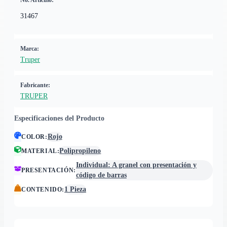
No. Artículo:
31467
Marca:
Truper
Fabricante:
TRUPER
Especificaciones del Producto
Rojo
COLOR
:
Polipropileno
MATERIAL
:
Individual: A granel con presentación y
PRESENTACIÓN
:
código de barras
1 Pieza
CONTENIDO
: