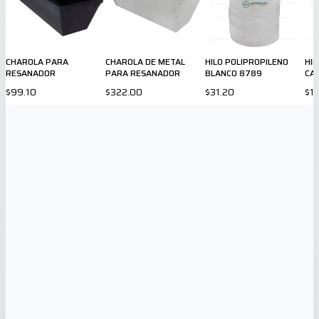
CHAROLA PARA
CHAROLA DE METAL
HILO POLIPROPILENO
HIL
RESANADOR
PARA RESANADOR
BLANCO 8789
CAL
30
$99.10
$322.00
$31.20
$15