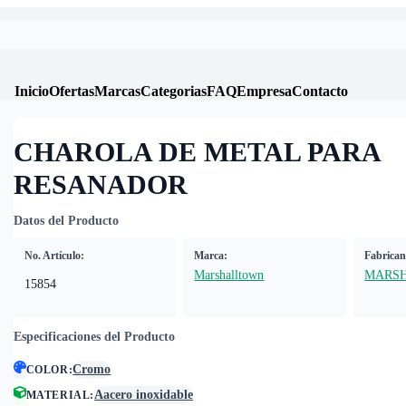
Inicio
Ofertas
Marcas
Categorias
FAQ
Empresa
Contacto
CHAROLA DE METAL PARA
RESANADOR
Datos del Producto
No. Artículo:
Marca:
Fabrican
Marshalltown
MARS
15854
Especificaciones del Producto
Cromo
COLOR
:
Aacero inoxidable
MATERIAL
: