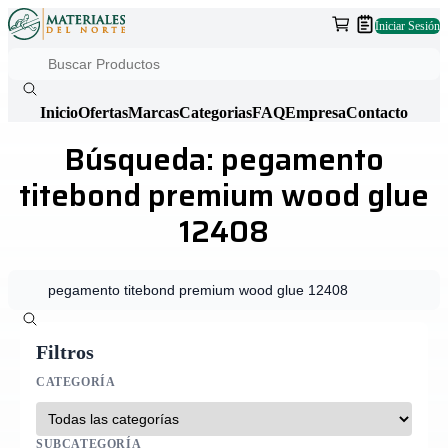
Iniciar Sesión
Inicio
Ofertas
Marcas
Categorias
FAQ
Empresa
Contacto
Búsqueda: pegamento
titebond premium wood glue
12408
Filtros
CATEGORÍA
SUBCATEGORÍA