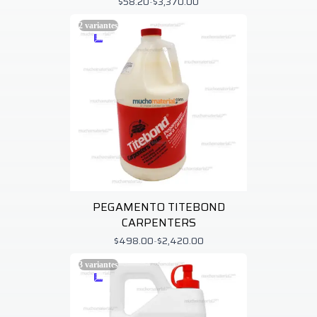
$58.20
-
$3,370.00
2
variantes
PEGAMENTO TITEBOND
CARPENTERS
$498.00
-
$2,420.00
3
variantes