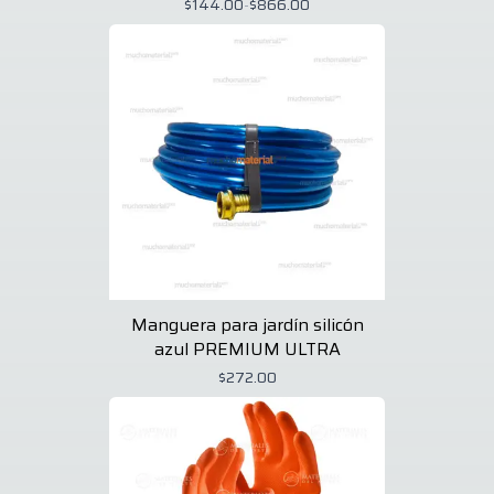
$144.00
-
$866.00
Manguera para jardín silicón
azul PREMIUM ULTRA
$272.00