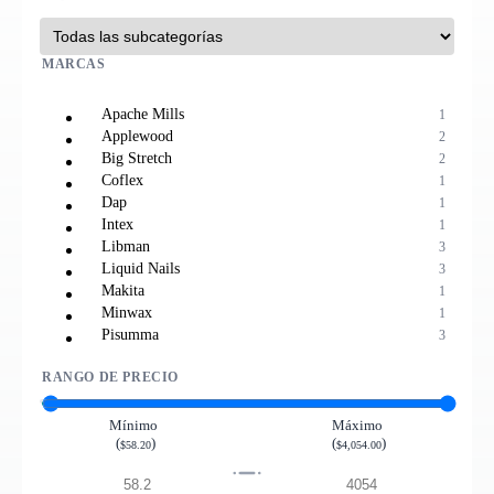
MARCAS
Apache Mills
1
Applewood
2
Big Stretch
2
Coflex
1
Dap
1
Intex
1
Libman
3
Liquid Nails
3
Makita
1
Minwax
1
Pisumma
3
Premium Ultra
1
RANGO DE PRECIO
Resistol
2
Roberts
2
Titebond
2
Mínimo
Máximo
(
)
(
)
$58.20
$4,054.00