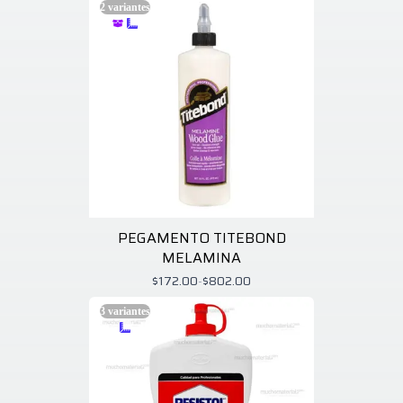
2
variantes
PEGAMENTO TITEBOND
MELAMINA
$172.00
-
$802.00
3
variantes