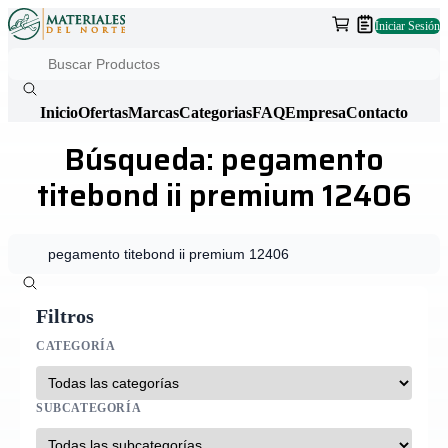
Iniciar Sesión
Inicio
Ofertas
Marcas
Categorias
FAQ
Empresa
Contacto
Búsqueda: pegamento
titebond ii premium 12406
Filtros
CATEGORÍA
SUBCATEGORÍA