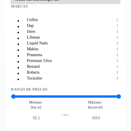
MARCAS
Coflex
1
Dap
1
Intex
1
Libman
3
Liquid Nails
3
Makita
1
Pisumma
3
Premium Ultra
1
Resistol
2
Roberts
2
Tecnolite
3
Titebond
6
RANGO DE PRECIO
Mínimo
Máximo
(
)
(
)
$58.20
$4,054.00