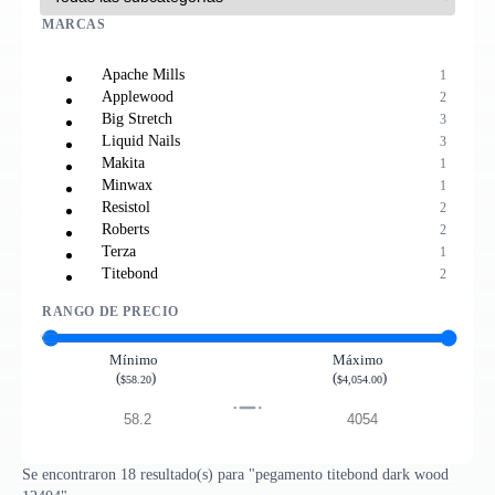
MARCAS
Apache Mills
1
Applewood
2
Big Stretch
3
Liquid Nails
3
Makita
1
Minwax
1
Resistol
2
Roberts
2
Terza
1
Titebond
2
RANGO DE PRECIO
Mínimo
Máximo
(
)
(
)
$58.20
$4,054.00
Se encontraron 18 resultado(s) para "pegamento titebond dark wood