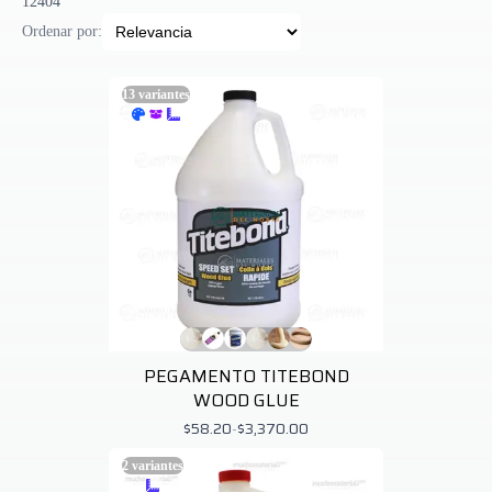
12404"
Ordenar por:
13
variantes
PEGAMENTO TITEBOND
WOOD GLUE
$58.20
-
$3,370.00
2
variantes