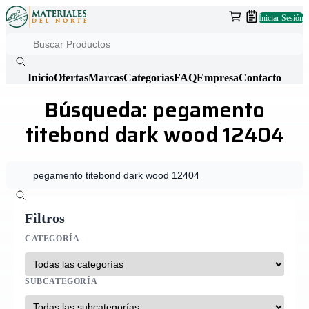
Iniciar Sesión
Inicio
Ofertas
Marcas
Categorias
FAQ
Empresa
Contacto
Búsqueda: pegamento
titebond dark wood 12404
Filtros
CATEGORÍA
SUBCATEGORÍA