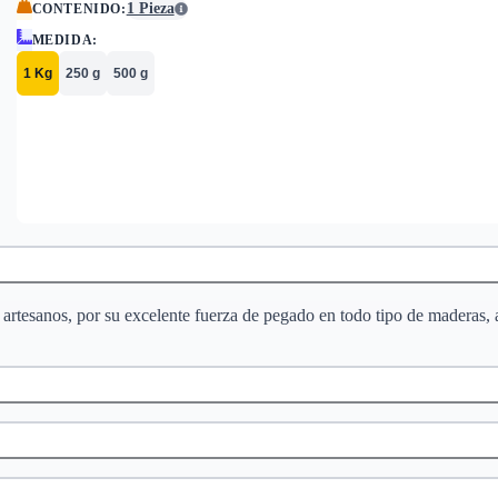
1 Pieza
CONTENIDO
:
MEDIDA
:
1 Kg
250 g
500 g
s artesanos, por su excelente fuerza de pegado en todo tipo de maderas,