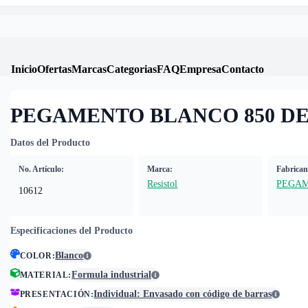
Inicio
Ofertas
Marcas
Categorias
FAQ
Empresa
Contacto
PEGAMENTO BLANCO 850 DE
Datos del Producto
No. Artículo:
Marca:
Fabrican
Resistol
PEGA
10612
Especificaciones del Producto
Blanco
COLOR
:
Formula industrial
MATERIAL
:
Individual: Envasado con código de barras
PRESENTACIÓN
: