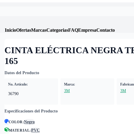
Inicio
Ofertas
Marcas
Categorias
FAQ
Empresa
Contacto
CINTA ELÉCTRICA NEGRA 
165
Datos del Producto
No. Artículo:
Marca:
Fabrican
3M
3M
36790
Especificaciones del Producto
Negro
COLOR
:
PVC
MATERIAL
: