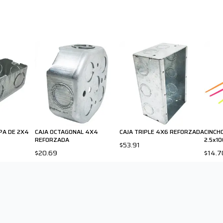
PA DE 2X4
CAJA OCTAGONAL 4X4
CAJA TRIPLE 4X6 REFORZADA
CINCH
REFORZADA
2.5x1
$53.91
$20.69
$14.7