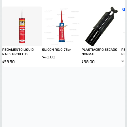
3
va
PEGAMENTO LIQUID
SILICON ROJO 75gr
PLASTIACERO SECADO
RES
NAILS PROJECTS
NORMAL
PE
$40.00
$6
$59.50
$98.00