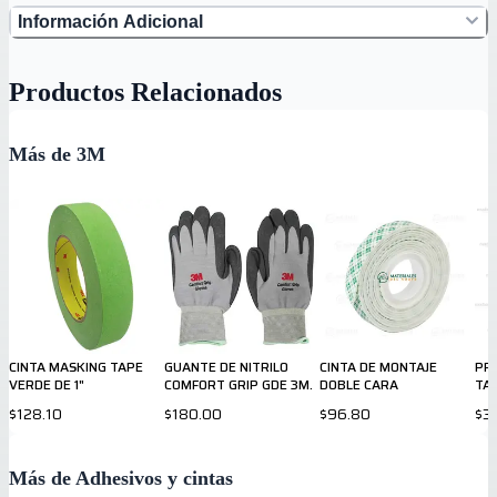
Información Adicional
Productos Relacionados
Más de 3M
CINTA MASKING TAPE
GUANTE DE NITRILO
CINTA DE MONTAJE
PR
VERDE DE 1"
COMFORT GRIP GDE 3M.
DOBLE CARA
TAP
$128.10
$180.00
$96.80
$3
Más de Adhesivos y cintas