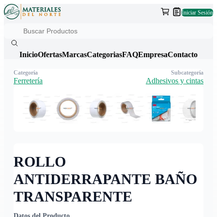
Iniciar Sesión
Inicio
Ofertas
Marcas
Categorias
FAQ
Empresa
Contacto
Categoría
Subcategoría
Ferretería
Adhesivos y cintas
ROLLO
ANTIDERRAPANTE BAÑO
TRANSPARENTE
Datos del Producto