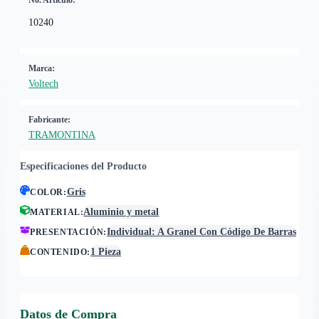
No. Artículo:
10240
Marca:
Voltech
Fabricante:
TRAMONTINA
Especificaciones del Producto
Gris
COLOR
:
Aluminio y metal
MATERIAL
:
Individual: A Granel Con Código De Barras
PRESENTACIÓN
:
1 Pieza
CONTENIDO
:
Datos de Compra