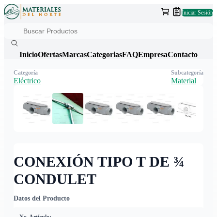
Iniciar Sesión
Inicio
Ofertas
Marcas
Categorias
FAQ
Empresa
Contacto
Categoría
Subcategoría
Eléctrico
Material
CONEXIÓN TIPO T DE ¾
CONDULET
Datos del Producto