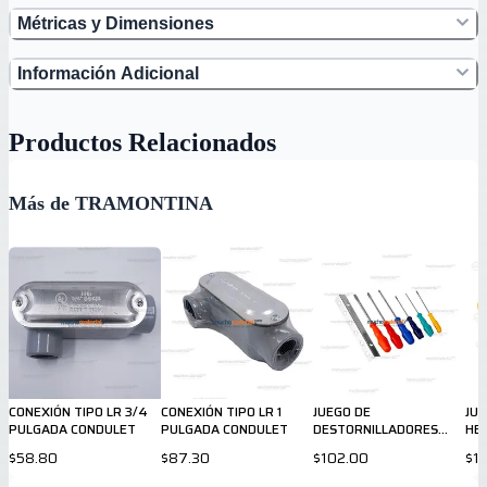
Métricas y Dimensiones
Información Adicional
Productos Relacionados
Más de TRAMONTINA
CONEXIÓN TIPO LR 3/4
CONEXIÓN TIPO LR 1
JUEGO DE
JUE
PULGADA CONDULET
PULGADA CONDULET
DESTORNILLADORES
HE
TRAMONTINA
$58.80
$87.30
$102.00
$1