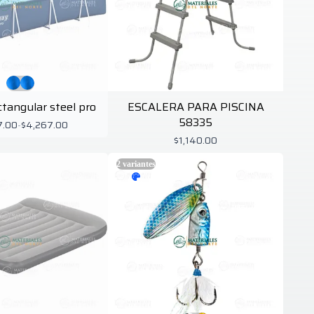
ctangular steel pro
ESCALERA PARA PISCINA
58335
7.00
-
$4,267.00
$1,140.00
2
variantes