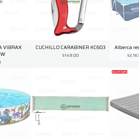
A VIBRAX
CUCHILLO CARABINER KC603
Alberca re
OW
$149.00
$2,16
0
AGOTADO