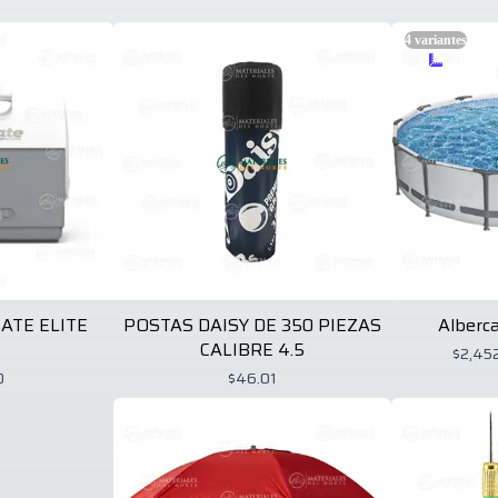
4
variantes
ATE ELITE
POSTAS DAISY DE 350 PIEZAS
Alberc
CALIBRE 4.5
$2,45
0
$46.01