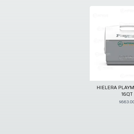
HIELERA PLAYM
16QT
$663.0