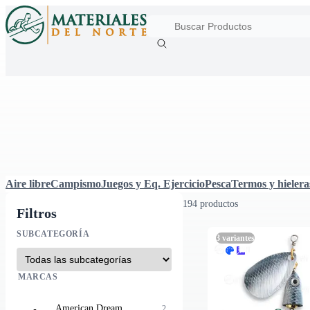
Aire libre
Campismo
Juegos y Eq. Ejercicio
Pesca
Termos y hielera
194 productos
Filtros
SUBCATEGORÍA
3
variantes
MARCAS
American Dream
2