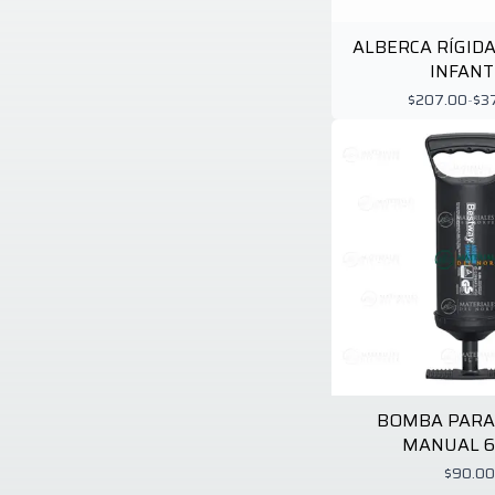
Pellets
2
Plasticos La Ardilla
3
ALBERCA RÍGID
Rapala
5
INFANT
Sout Beend
1
$207.00
-
$3
South Bend
14
Southbend
2
Stansport
9
Strike King
4
Truper
3
Vibrax
8
Wfs
1
Zebco
2
Zoom
3
BOMBA PARA
MANUAL 6
$90.00