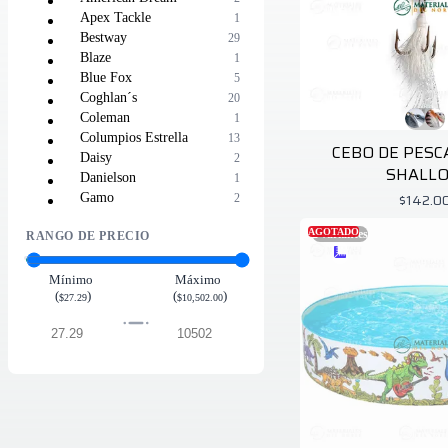
Apex Tackle
1
Bestway
29
Blaze
1
Blue Fox
5
Coghlan´s
20
Coleman
1
Columpios Estrella
13
CEBO DE PESC
Daisy
2
SHALL
Danielson
1
$142.0
Gamo
2
Gim
1
AGOTADO
2
variantes
RANGO DE PRECIO
Gimbel Mexicana
18
Igloo
20
Intex
3
Mínimo
Máximo
(
)
(
)
Jb Lures
1
$27.29
$10,502.00
La Ardilla
2
Lifetime
3
Makita
3
Man Kung
2
Maxtool
4
Nerf
1
Onyx
2