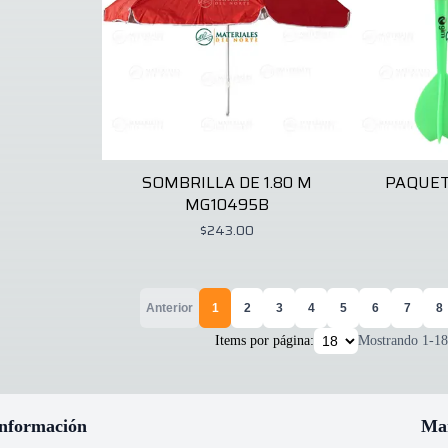
SOMBRILLA DE 1.80 M
PAQUET
MG10495B
$243.00
Anterior
1
2
3
4
5
6
7
8
Items por página:
Mostrando
1
-
18
nformación
Ma