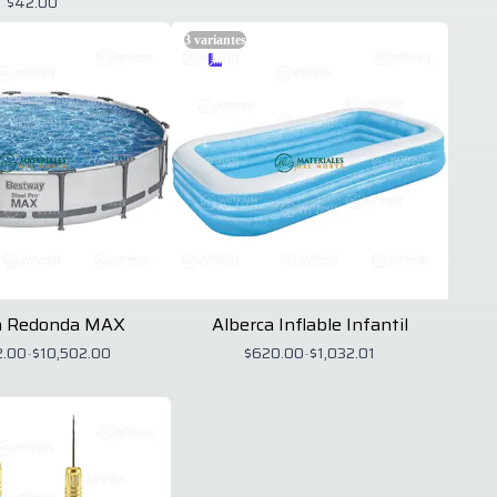
$42.00
3
variantes
a Redonda MAX
Alberca Inflable Infantil
2.00
-
$10,502.00
$620.00
-
$1,032.01