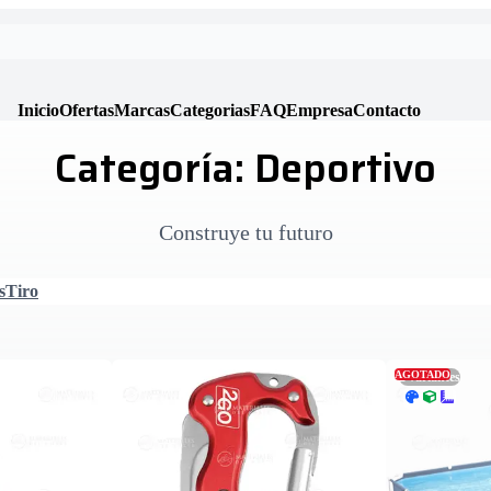
Inicio
Ofertas
Marcas
Categorias
FAQ
Empresa
Contacto
Categoría: Deportivo
Construye tu futuro
s
Tiro
AGOTADO
2
variantes