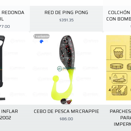
A REDONDA
RED DE PING PONG
COLCHÓN 
IL
CON BOMB
$391.35
77.00
2
variantes
 INFLAR
CEBO DE PESCA MR.CRAPPIE
PARCHES
2002
PAR
$86.00
IMPERM