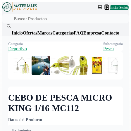
Iniciar Sesión
Inicio
Ofertas
Marcas
Categorias
FAQ
Empresa
Contacto
Categoría
Subcategoría
Deportivo
Pesca
CEBO DE PESCA MICRO
KING 1/16 MC112
Datos del Producto