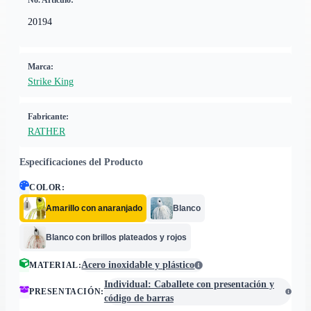
No. Artículo:
20194
Marca:
Strike King
Fabricante:
RATHER
Especificaciones del Producto
COLOR
:
Amarillo con anaranjado
Blanco
Blanco con brillos plateados y rojos
Acero inoxidable y plástico
MATERIAL
:
Individual: Caballete con presentación y
PRESENTACIÓN
:
código de barras