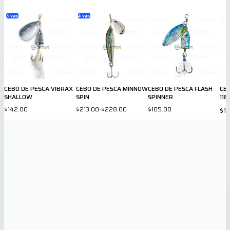
3
var.
4
var.
CEBO DE PESCA VIBRAX
CEBO DE PESCA MINNOW
CEBO DE PESCA FLASH
CEB
SHALLOW
SPIN
SPINNER
118
$142.00
$213.00
-
$228.00
$105.00
$1