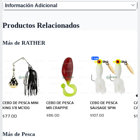
Información Adicional
Productos Relacionados
Más de RATHER
2
var.
CEBO DE PESCA MINI
CEBO DE PESCA
CEBO DE PESCA
CA
KING 1/8 MC10G
MR.CRAPPIE
SAUSAGE SPIN
CA
$86.00
$107.00
$77.00
$1,
Más de Pesca